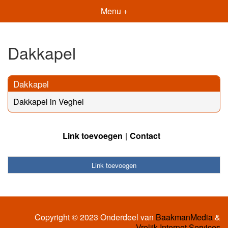
Menu +
Dakkapel
Dakkapel
Dakkapel in Veghel
Link toevoegen
Contact
Link toevoegen
Copyright © 2023 Onderdeel van
BaakmanMedia
&
Vrolijk Internet Services